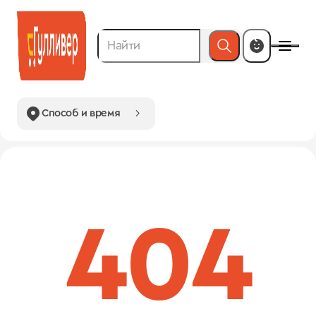
Способ и время
404