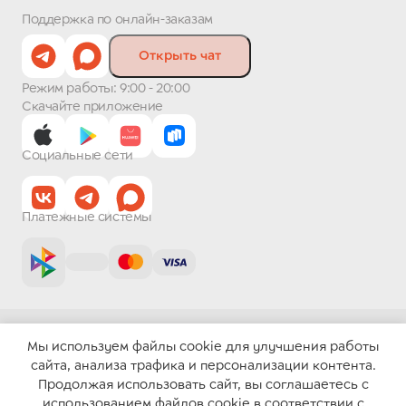
Поддержка по онлайн-заказам
Открыть чат
Режим работы: 9:00 - 20:00
Скачайте приложение
Социальные сети
Платежные системы
Пользовательское соглашение
Мы используем файлы cookie для улучшения работы
Политика конфиденциальности
сайта, анализа трафика и персонализации контента.
Powered by HIVE Software
©
2026
.
АО «Гулливер»
Продолжая использовать сайт, вы соглашаетесь с
использованием файлов cookie в соответствии с